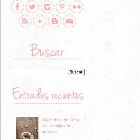
Bundlettes de limón
con semillas de
amapola