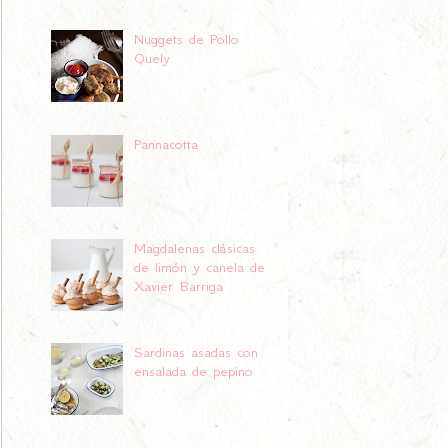
Nuggets de Pollo
Quely
Pannacotta
Magdalenas clásicas
de limón y canela de
Xavier Barriga
Sardinas asadas con
ensalada de pepino